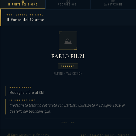
🎖️
🗓️
💭
IL FANTE DEL GIORNO
ACCADDE OGGI
LA CITAZIONE
OGNI GIORNO UN EROE
Il Fante del Giorno
⛰️
FABIO FILZI
TENENTE
ALPINI - VAL CISMON
ONORIFICENZE
Medaglia d'Oro al V.M.
IL SUO EROISMO
Irredentista trentino catturato con Battisti. Giustiziato il 12 luglio 1916 al
Castello del Buonconsiglio.
ANNO: 1916
«Il Fante combatte, soffre e tace»
ANF · CRAVATTE ROSSE · TRIESTE