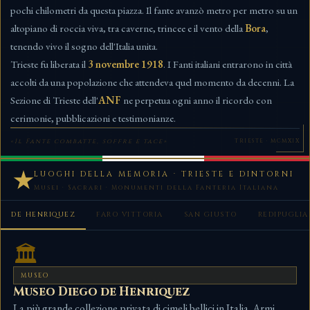
pochi chilometri da questa piazza. Il fante avanzò metro per metro su un
altopiano di roccia viva, tra caverne, trincee e il vento della
Bora
,
tenendo vivo il sogno dell'Italia unita.
Trieste fu liberata il
3 novembre 1918
. I Fanti italiani entrarono in città
accolti da una popolazione che attendeva quel momento da decenni. La
Sezione di Trieste dell'
ANF
ne perpetua ogni anno il ricordo con
cerimonie, pubblicazioni e testimonianze.
«Il Fante combatte, soffre e tace»
TRIESTE · MCMXIX
LUOGHI DELLA MEMORIA · TRIESTE E DINTORNI
Musei · Sacrari · Monumenti della Fanteria Italiana
DE HENRIQUEZ
FARO VITTORIA
SAN GIUSTO
REDIPUGLIA
🏛️
MUSEO
Museo Diego de Henriquez
La più grande collezione privata di cimeli bellici in Italia. Armi,