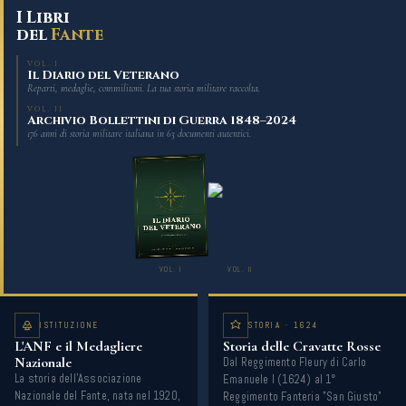
I Libri
del
Fante
VOL. I
Il Diario del Veterano
Reparti, medaglie, commilitoni. La tua storia militare raccolta.
VOL. II
Archivio Bollettini di Guerra 1848–2024
176 anni di storia militare italiana in 63 documenti autentici.
VOL. I
VOL. II
ISTITUZIONE
STORIA · 1624
L'ANF e il Medagliere
Storia delle Cravatte Rosse
Nazionale
Dal Reggimento Fleury di Carlo
La storia dell'Associazione
Emanuele I (1624) al 1°
Nazionale del Fante, nata nel 1920,
Reggimento Fanteria "San Giusto"