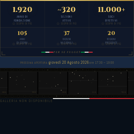
1.920
~
320
11.000+
ANNO DI
SEZIONI
SOCI
FONDAZIONE
ATTIVE
EFFETTIVI
Ⓘ SCOPRI DI PIÙ
Ⓘ SCOPRI DI PIÙ
Ⓘ SCOPRI DI PIÙ
105
37
20
ANNI
RADUNI
REGIONI
DI STORIA
NAZIONALI
PRESIDIATE
Ⓘ SCOPRI DI PIÙ
Ⓘ SCOPRI DI PIÙ
Ⓘ SCOPRI DI PIÙ
PER SE FULGET
giovedì 20 Agosto 2026
ore 17:30 – 19:00
PROSSIMA APERTURA:
09A
10A
11A
12A
GALLERIA NON DISPONIBILE