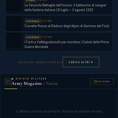
5 LUG 2026
STORIA
anni passati, versava in stato d’abbandono e degrado, ma nel 2005
La Seconda Battaglia dell’Isonzo: il battesimo di sangue
è stato perfettamente restaurato su iniziativa ed a cura della
della fanteria italiana 18 luglio – 3 agosto 1915
Sezione del Fante di Vicenza.[nota di Livio Fogar]
21 GIU 2026
CERIMONIA
Cravatte Rosse al Raduno degli Alpini di Gemona del Friuli
21 GIU 2026
CERIMONIA
I Fanti a ValMagnaboschi per ricordare i Caduti della Prima
Guerra Mondiale
CARICA ALTRI ▾
280 ARTICOLI ANCORA DISPONIBILI