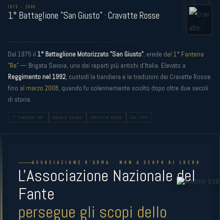
IV
1975 – 2008
1° Battaglione "San Giusto" · Cravatte Rosse
Dal 1975 il
1° Battaglione Motorizzato "San Giusto"
, erede del
1° Fanteria
RADIO ESERCITO
"Re"
— Brigata Savoia, uno dei reparti più antichi d'Italia. Elevato a
STREAMING LIVE
Reggimento nel 1992
, custodì la bandiera e le tradizioni dei Cravatte Rosse
fino al
marzo 2008
, quando fu solennemente sciolto dopo oltre due secoli
di storia.
1° FANTERIA "RE"
BRIGATA SAVOIA
CRAVATTE ROSSE
DAL 1775
ASSOCIAZIONE D'ARMA · NON A SCOPO DI LUCRO
L'Associazione Nazionale del
Fante
persegue gli scopi dello