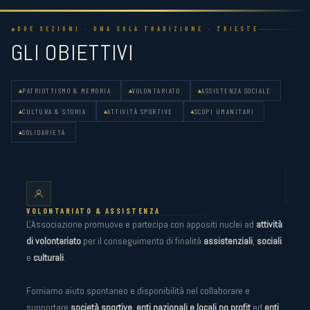
DUE SEZIONI · UNA SOLA TRADIZIONE · TRIESTE
GLI OBIETTIVI
PATRIOTTISMO & MEMORIA
VOLONTARIATO
ASSISTENZA SOCIALE
CULTURA & STORIA
ATTIVITÀ SPORTIVE
SCOPI UMANITARI
SOLIDARIETÀ
I
VOLONTARIATO & ASSISTENZA
L'Associazione promuove e partecipa con appositi nuclei ad
attività
di volontariato
per il conseguimento di finalità
assistenziali
,
sociali
e
culturali
.
Forniamo aiuto spontaneo e disponibilità nel collaborare e
supportare
società sportive
,
enti nazionali e locali no profit
ed
enti