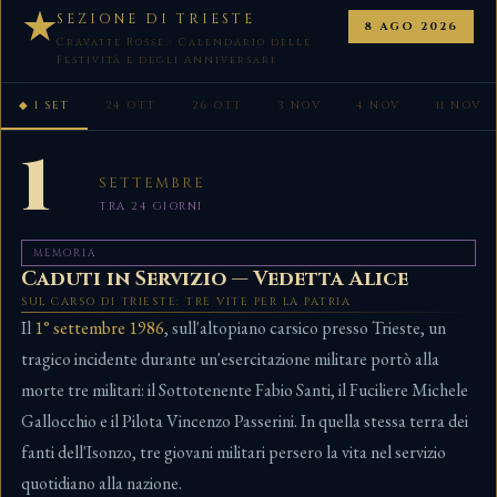
SEZIONE DI TRIESTE
8 AGO 2026
Cravatte Rosse · Calendario delle
Festività e degli Anniversari
◆ 1 SET
24 OTT
26 OTT
3 NOV
4 NOV
11 NOV
1
SETTEMBRE
TRA 24 GIORNI
MEMORIA
Caduti in Servizio — Vedetta Alice
SUL CARSO DI TRIESTE: TRE VITE PER LA PATRIA
Il
1° settembre 1986
, sull'altopiano carsico presso Trieste, un
tragico incidente durante un'esercitazione militare portò alla
morte tre militari: il Sottotenente Fabio Santi, il Fuciliere Michele
Gallocchio e il Pilota Vincenzo Passerini. In quella stessa terra dei
fanti dell'Isonzo, tre giovani militari persero la vita nel servizio
quotidiano alla nazione.