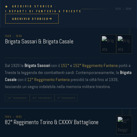
◆ ARCHIVIO STORICO ·
1920 — 2008
I REPARTI DI FANTERIA A TRIESTE
ARCHIVIO STORICO
I
1920 – 1939
Brigata Sassari & Brigata Casale
Dal 1920 la
Brigata Sassari
con il
151°
e
152° Reggimento Fanteria
portò a
Trieste la leggenda dei combattenti sardi. Contemporaneamente, la
Brigata
Casale
con il
12° Reggimento Fanteria
presidiò la città fino al 1939,
lasciando un segno indelebile nella memoria militare triestina.
151° REGGIMENTO
152° REGGIMENTO
12° REGGIMENTO
II
1954 – 1962
82° Reggimento Torino & CXXXV Battaglione