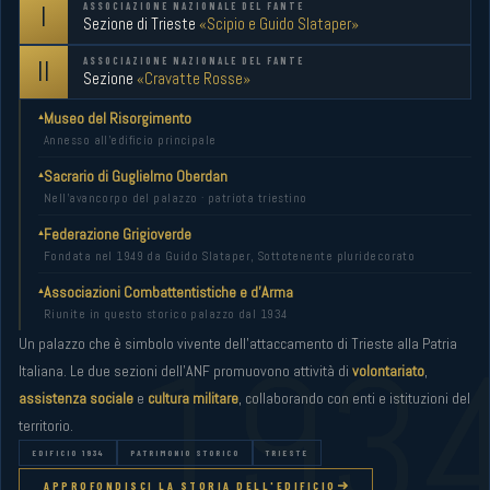
I
ASSOCIAZIONE NAZIONALE DEL FANTE
Sezione di Trieste
«Scipio e Guido Slataper»
II
ASSOCIAZIONE NAZIONALE DEL FANTE
Sezione
«Cravatte Rosse»
Museo del Risorgimento
Annesso all'edificio principale
Sacrario di Guglielmo Oberdan
Nell'avancorpo del palazzo · patriota triestino
Federazione Grigioverde
Fondata nel 1949 da Guido Slataper, Sottotenente pluridecorato
Associazioni Combattentistiche e d'Arma
Riunite in questo storico palazzo dal 1934
Un palazzo che è simbolo vivente dell'attaccamento di Trieste alla Patria
Italiana. Le due sezioni dell'ANF promuovono attività di
volontariato
,
assistenza sociale
e
cultura militare
, collaborando con enti e istituzioni del
territorio.
EDIFICIO 1934
PATRIMONIO STORICO
TRIESTE
APPROFONDISCI LA STORIA DELL'EDIFICIO