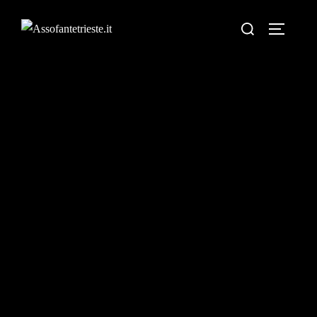
Assofantetrieste.it
Sezione Provinciale di Trieste "Fratelli Scipio e Guido
Slataper"