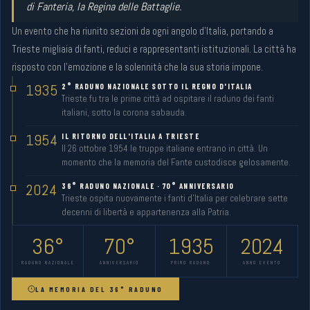
di Fanteria, la Regina delle Battaglie.
Un evento che ha riunito sezioni da ogni angolo d'Italia, portando a
Trieste migliaia di fanti, reduci e rappresentanti istituzionali. La città ha
risposto con l'emozione e la solennità che la sua storia impone.
1935
2° RADUNO NAZIONALE SOTTO IL REGNO D'ITALIA
Trieste fu tra le prime città ad ospitare il raduno dei fanti
italiani, sotto la corona sabauda.
1954
IL RITORNO DELL'ITALIA A TRIESTE
Il 26 ottobre 1954 le truppe italiane entrano in città. Un
momento che la memoria del Fante custodisce gelosamente.
2024
36° RADUNO NAZIONALE · 70° ANNIVERSARIO
Trieste ospita nuovamente i fanti d'Italia per celebrare sette
decenni di libertà e appartenenza alla Patria.
36°
70°
1935
2024
RADUNO NAZIONALE
ANNIVERSARIO
PRIMO RADUNO
ANNO EVENTO
LA MEMORIA DEL 36° RADUNO