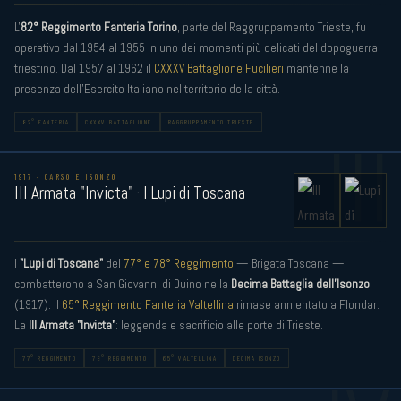
L'
82° Reggimento Fanteria Torino
, parte del Raggruppamento Trieste, fu
operativo dal 1954 al 1955 in uno dei momenti più delicati del dopoguerra
triestino. Dal 1957 al 1962 il
CXXXV Battaglione Fucilieri
mantenne la
presenza dell'Esercito Italiano nel territorio della città.
82° FANTERIA
CXXXV BATTAGLIONE
RAGGRUPPAMENTO TRIESTE
III
1917 · CARSO E ISONZO
III Armata "Invicta" · I Lupi di Toscana
I
"Lupi di Toscana"
del
77° e 78° Reggimento
— Brigata Toscana —
combatterono a San Giovanni di Duino nella
Decima Battaglia dell'Isonzo
(1917). Il
65° Reggimento Fanteria Valtellina
rimase annientato a Flondar.
La
III Armata "Invicta"
: leggenda e sacrificio alle porte di Trieste.
77° REGGIMENTO
78° REGGIMENTO
65° VALTELLINA
DECIMA ISONZO