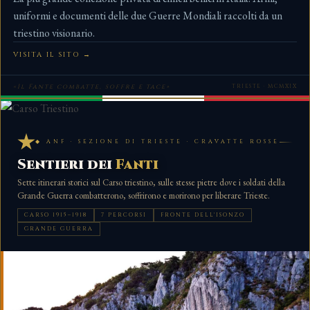
uniformi e documenti delle due Guerre Mondiali raccolti da un
triestino visionario.
VISITA IL SITO →
«Il Fante combatte, soffre e tace»
TRIESTE · MCMXIX
◆ ANF · SEZIONE DI TRIESTE · CRAVATTE ROSSE
Sentieri dei
Fanti
Sette itinerari storici sul Carso triestino, sulle stesse pietre dove i soldati della
Grande Guerra combatterono, soffrirono e morirono per liberare Trieste.
CARSO 1915–1918
7 PERCORSI
FRONTE DELL'ISONZO
GRANDE GUERRA