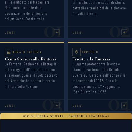
e il significato del Medagliere
di Trieste: quattro secoli di storia,
Nazionale: custode delle
battaglie e tradizioni delle gloriose
decorazioni e della memoria
Cravatte Rosse.
01
02
collettiva dei Fanti d'Italia.
LEGGI
LEGGI
ARMA DI FANTERIA
TERRITORIO
Cenni Storici sulla Fanteria
Trieste e la Fanteria
La Fanteria, Regina delle Battaglie:
Il legame profondo tra Trieste e
dalle origini dell'esercito italiano
l'Arma di Fanteria: dalla Grande
alle grandi guerre, il ruolo decisivo
Guerra sul Carso e sull'Isonzo alla
dell'Arma che ha scritto la storia
redenzione del 1918, fino alla
militare della Nazione.
costituzione del 1° Reggimento
03
04
"San Giusto" nel 1975.
LEGGI
LEGGI
OGGI NELLA STORIA · FANTERIA ITALIANA