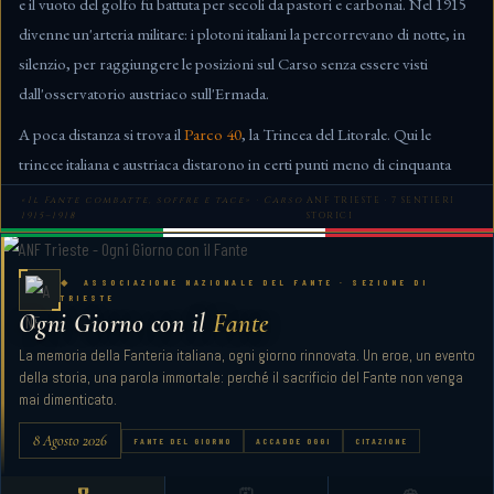
e il vuoto del golfo fu battuta per secoli da pastori e carbonai. Nel 1915
Alta Via della Pace del Carso
7
›
24 km (più tappe)
IMPEGNATIVA
ALTA VIA
divenne un'arteria militare: i plotoni italiani la percorrevano di notte, in
silenzio, per raggiungere le posizioni sul Carso senza essere visti
dall'osservatorio austriaco sull'Ermada.
A poca distanza si trova il
Parco 40
, la Trincea del Litorale. Qui le
trincee italiana e austriaca distarono in certi punti meno di cinquanta
metri. Si sentivano le voci del nemico. Ci si lanciava bombe a mano
«Il Fante combatte, soffre e tace» · Carso
ANF TRIESTE · 7 SENTIERI
1915–1918
STORICI
all'alba. Oggi i boschi hanno inghiottito quasi tutto, ma chi cammina
con attenzione trova ancora gradini scavati nella roccia, piazzole per
mitragliatrici, i segni dei reticolati.
◆ ASSOCIAZIONE NAZIONALE DEL FANTE · SEZIONE DI
TRIESTE
Ogni Giorno con il
Fante
La
Vedetta Italia
a quota 332 m fu osservatorio militare fondamentale
per seguire i movimenti navali nel Golfo. I soldati di guardia restarono
La memoria della Fanteria italiana, ogni giorno rinnovata. Un eroe, un evento
della storia, una parola immortale: perché il sacrificio del Fante non venga
qui per mesi, con la bora che tagliava la carne e la speranza di tornare a
mai dimenticato.
casa come unico carburante.
8 Agosto 2026
FANTE DEL GIORNO
ACCADDE OGGI
CITAZIONE
«Il Carso è fatto di pietre e di dolore. Ogni pietra è un soldato.»
— Scipio Slataper, "Il mio Carso", 1912