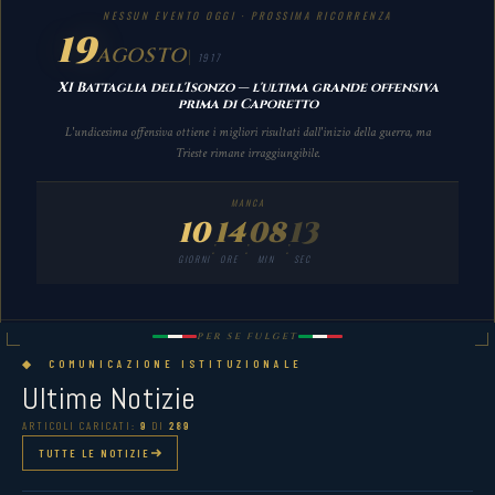
NESSUN EVENTO OGGI · PROSSIMA RICORRENZA
19
AGOSTO
1917
XI Battaglia dell'Isonzo — l'ultima grande offensiva
prima di Caporetto
L'undicesima offensiva ottiene i migliori risultati dall'inizio della guerra, ma
Trieste rimane irraggiungibile.
MANCA
10
14
08
12
:
:
:
GIORNI
ORE
MIN
SEC
PER SE FULGET
◆ COMUNICAZIONE ISTITUZIONALE
Ultime Notizie
ARTICOLI CARICATI:
9
DI
289
TUTTE LE NOTIZIE