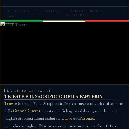
«Il Fante combatte, soffre e
ANF TRIESTE · PROSSIME 10
RICORRENZE
tace»
LA CITTÀ DEI FANTI
Trieste e il Sacrificio della Fanteria
Trieste
è terra di Fanti. Strappata all'Impero austro-ungarico al termine
della
Grande Guerra
, questa città fu bagnata dal sangue di decine di
migliaia di soldati italiani caduti sul
Carso
e sull'
Isonzo
.
Le undici battaglie dell'Isonzo si consumarono tra il 1915 e il 1917 a