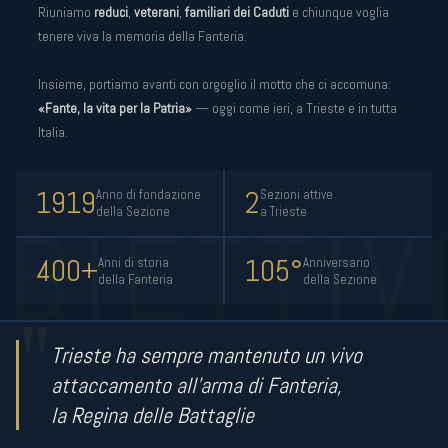
Riuniamo
reduci
,
veterani
,
familiari dei Caduti
e chiunque voglia
tenere viva la memoria della Fanteria.
Insieme, portiamo avanti con orgoglio il motto che ci accomuna:
«Fante, la vita per la Patria»
— oggi come ieri, a Trieste e in tutta
Italia.
1919
2
Anno di fondazione
Sezioni attive
della Sezione
a Trieste
400+
105°
Anni di storia
Anniversario
della Fanteria
della Sezione
Trieste ha sempre mantenuto un vivo
attaccamento all'arma di Fanteria,
la Regina delle Battaglie