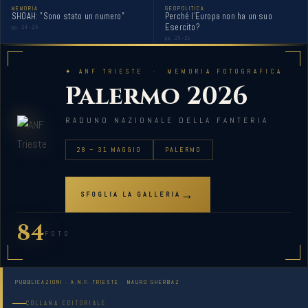
MEMORIA
GEOPOLITICA
SHOAH: "Sono stato un numero"
Perché l'Europa non ha un suo
Esercito?
pp. 24–25
pp. 26–29
✦ ANF TRIESTE · MEMORIA FOTOGRAFICA
Palermo 2026
RADUNO NAZIONALE DELLA FANTERIA
28 – 31 MAGGIO
PALERMO
→
SFOGLIA LA GALLERIA
84
FOTO
PUBBLICAZIONI · A.N.F. TRIESTE · MAURO GHERBAZ
COLLANA EDITORIALE