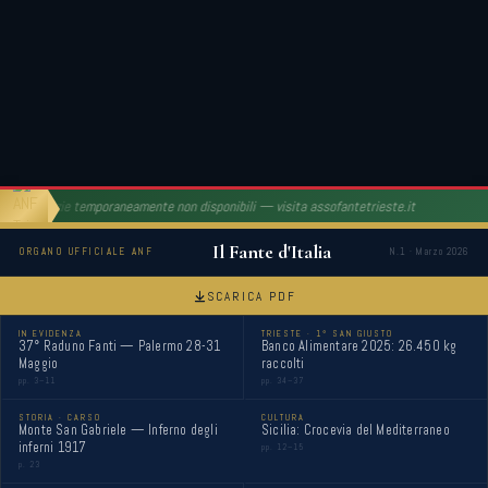
Notizie temporaneamente non disponibili — visita assofantetrieste.it
Il Fante d'Italia
Sono stato un numero" — Alberto Sed ad Auschwitz
Per
ORGANO UFFICIALE ANF
N.1 · Marzo 2026
p. 24
GEOPOLITICA
SCARICA PDF
IN EVIDENZA
TRIESTE · 1° SAN GIUSTO
37° Raduno Fanti — Palermo 28-31
Banco Alimentare 2025: 26.450 kg
Maggio
raccolti
pp. 3–11
pp. 34–37
STORIA · CARSO
CULTURA
Monte San Gabriele — Inferno degli
Sicilia: Crocevia del Mediterraneo
inferni 1917
pp. 12–15
p. 23